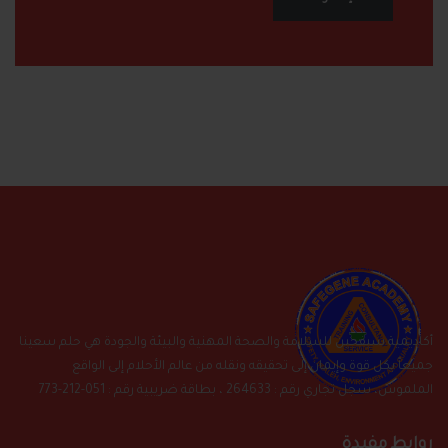
أكاديمية سيفجين للسلامة والصحة المهنية والبيئة والجودة هي حلم سعينا
جميعاً بكل قوة وإيمان إلى تحقيقه ونقله من عالم الأحلام إلى الواقع
الملموس، سجل تجاري رقم : 264633 ، بطاقة ضريبية رقم : 051-212-773
روابط مفيدة