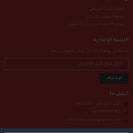
موقع الأوشا الرسمي
موقع النيبوش الرسمي
موقع أكاديمية لندن الدولية للعلوم
النشرة الإخبارية
اشترك في بوابة آخر الأخبار ، عرض والتواصل معنا.
الإشتراك
اتصل بنا
أول مكرم عبيد - مدينة نصر
201060837352+
SafegeneAcademy@gmail.com